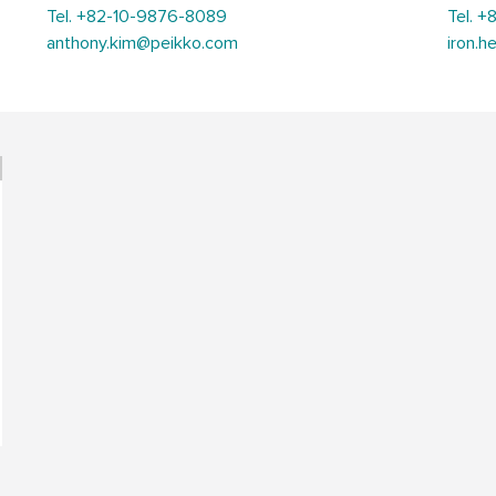
Tel. +82-10-9876-8089
Tel. 
anthony.kim@peikko.com
iron.